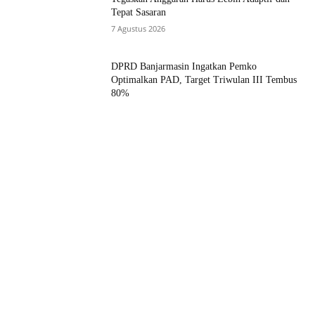
Tepat Sasaran
7 Agustus 2026
DPRD Banjarmasin Ingatkan Pemko
Optimalkan PAD, Target Triwulan III Tembus
80%
7 Agustus 2026
Ashadi Himawan Resmi Jabat Sekwan,
Walikota Tegaskan Jabatan Bukan Sekadar
Formalitas
3 Agustus 2026
Muat lebih banyak
RECENT COMMENTS
Ada Sanksi Denda Jika Telat Daftarkan Anak ke BPJS
Husein
pada