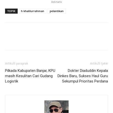
Advnativ
TOPIK
h khalilurrahman
pelantikan
Artikulli paraprak
Artikulli tjetër
Pilkada Kabupaten Banjar, KPU
Dokter Diaduddin Kepala
masih Kesulitan Cari Gudang
Dinkes Baru, Sukses Haul Guru
Logistik
Sekumpul Prioritas Perdana