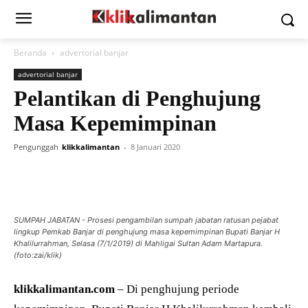
Beranda
advertorial banjar
advertorial banjar
Pelantikan di Penghujung
Masa Kepemimpinan
Pengunggah
klikkalimantan
-
8 Januari 2020
SUMPAH JABATAN - Prosesi pengambilan sumpah jabatan ratusan pejabat
lingkup Pemkab Banjar di penghujung masa kepemimpinan Bupati Banjar H
Khalilurrahman, Selasa (7/1/2019) di Mahligai Sultan Adam Martapura.
(foto:zai/klik)
klikkalimantan.com
– Di penghujung periode