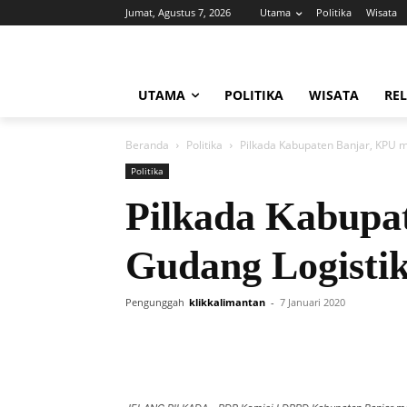
Jumat, Agustus 7, 2026
Utama
Politika
Wisata
UTAMA
POLITIKA
WISATA
REL
Beranda
Politika
Pilkada Kabupaten Banjar, KPU m
Politika
Pilkada Kabupat
Gudang Logisti
Pengunggah
klikkalimantan
-
7 Januari 2020