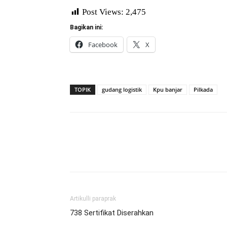
Post Views:
2,475
Bagikan ini:
Facebook
X
TOPIK
gudang logistik
Kpu banjar
Pilkada
Artikulli paraprak
738 Sertifikat Diserahkan