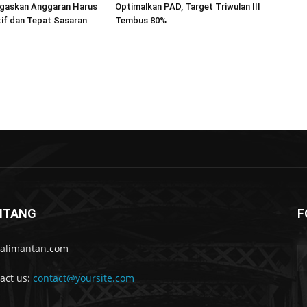
egaskan Anggaran Harus
Optimalkan PAD, Target Triwulan III
if dan Tepat Sasaran
Tembus 80%
NTANG
F
kalimantan.com
act us:
contact@yoursite.com