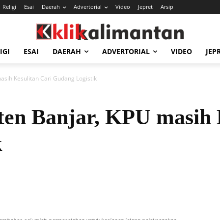
Religi
Esai
Daerah
Advertorial
Video
Jepret
Arsip
IGI
ESAI
DAERAH
ADVERTORIAL
VIDEO
JEP
asih Kesulitan Cari Gudang Logistik
en Banjar, KPU masih 
k