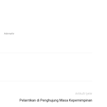
Advnativ
Artikulli tjetër
Pelantikan di Penghujung Masa Kepemimpinan