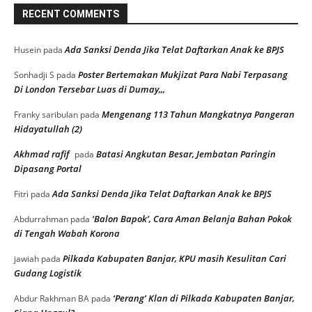
RECENT COMMENTS
Ada Sanksi Denda Jika Telat Daftarkan Anak ke BPJS
Husein
pada
Poster Bertemakan Mukjizat Para Nabi Terpasang
Sonhadji S
pada
Di London Tersebar Luas di Dumay,,,
Mengenang 113 Tahun Mangkatnya Pangeran
Franky saribulan
pada
Hidayatullah (2)
Akhmad rafif
Batasi Angkutan Besar, Jembatan Paringin
pada
Dipasang Portal
Ada Sanksi Denda Jika Telat Daftarkan Anak ke BPJS
Fitri
pada
‘Balon Bapok’, Cara Aman Belanja Bahan Pokok
Abdurrahman
pada
di Tengah Wabah Korona
Pilkada Kabupaten Banjar, KPU masih Kesulitan Cari
jawiah
pada
Gudang Logistik
‘Perang’ Klan di Pilkada Kabupaten Banjar,
Abdur Rakhman BA
pada