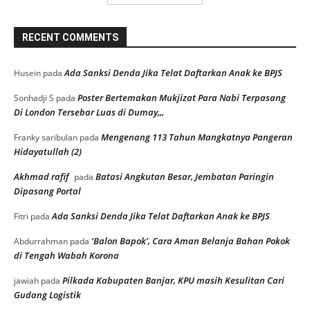
RECENT COMMENTS
Ada Sanksi Denda Jika Telat Daftarkan Anak ke BPJS
Husein
pada
Poster Bertemakan Mukjizat Para Nabi Terpasang
Sonhadji S
pada
Di London Tersebar Luas di Dumay,,,
Mengenang 113 Tahun Mangkatnya Pangeran
Franky saribulan
pada
Hidayatullah (2)
Akhmad rafif
Batasi Angkutan Besar, Jembatan Paringin
pada
Dipasang Portal
Ada Sanksi Denda Jika Telat Daftarkan Anak ke BPJS
Fitri
pada
‘Balon Bapok’, Cara Aman Belanja Bahan Pokok
Abdurrahman
pada
di Tengah Wabah Korona
Pilkada Kabupaten Banjar, KPU masih Kesulitan Cari
jawiah
pada
Gudang Logistik