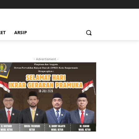
RET
ARSIP
- Advertisment -