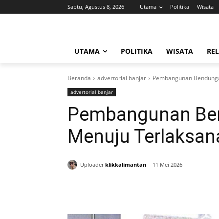
Sabtu, Agustus 8, 2026
Utama
Politika
Wisata
UTAMA
POLITIKA
WISATA
REL
Beranda
advertorial banjar
Pembangunan Bendunga
advertorial banjar
Pembangunan Be
Menuju Terlaksan
Uploader
klikkalimantan
11 Mei 2026
Bagikan