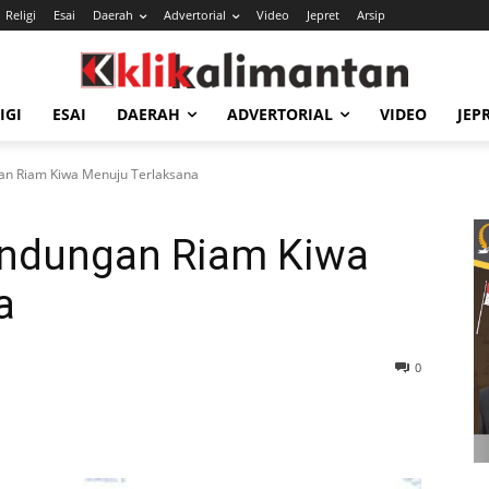
Religi
Esai
Daerah
Advertorial
Video
Jepret
Arsip
IGI
ESAI
DAERAH
ADVERTORIAL
VIDEO
JEP
n Riam Kiwa Menuju Terlaksana
ndungan Riam Kiwa
a
0