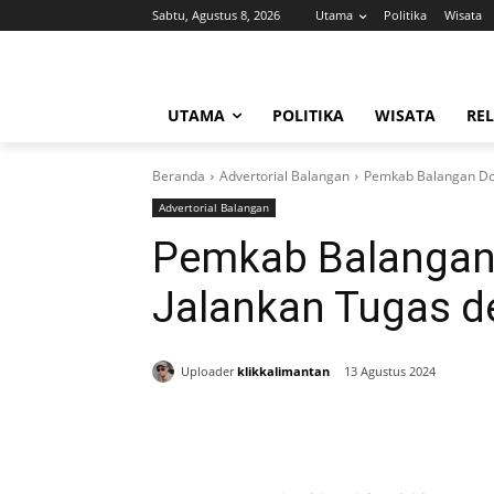
Sabtu, Agustus 8, 2026
Utama
Politika
Wisata
UTAMA
POLITIKA
WISATA
REL
Beranda
Advertorial Balangan
Pemkab Balangan Do
Advertorial Balangan
Pemkab Balangan
Jalankan Tugas d
Uploader
klikkalimantan
13 Agustus 2024
Bagikan