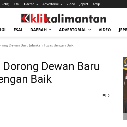
Religi
Esai
Daerah
Advertorial
Video
Jepret
Arsip
IGI
ESAI
DAERAH
ADVERTORIAL
VIDEO
JEP
rong Dewan Baru Jalankan Tugas dengan Baik
 Dorong Dewan Baru
engan Baik
0