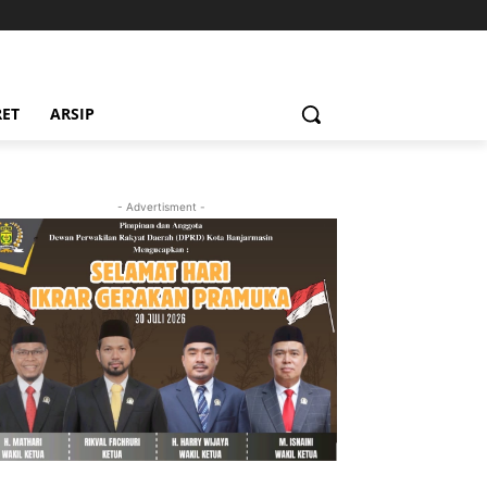
RET
ARSIP
- Advertisment -