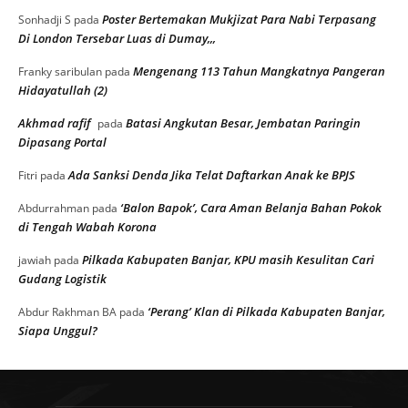
Poster Bertemakan Mukjizat Para Nabi Terpasang
Sonhadji S
pada
Di London Tersebar Luas di Dumay,,,
Mengenang 113 Tahun Mangkatnya Pangeran
Franky saribulan
pada
Hidayatullah (2)
Akhmad rafif
Batasi Angkutan Besar, Jembatan Paringin
pada
Dipasang Portal
Ada Sanksi Denda Jika Telat Daftarkan Anak ke BPJS
Fitri
pada
‘Balon Bapok’, Cara Aman Belanja Bahan Pokok
Abdurrahman
pada
di Tengah Wabah Korona
Pilkada Kabupaten Banjar, KPU masih Kesulitan Cari
jawiah
pada
Gudang Logistik
‘Perang’ Klan di Pilkada Kabupaten Banjar,
Abdur Rakhman BA
pada
Siapa Unggul?