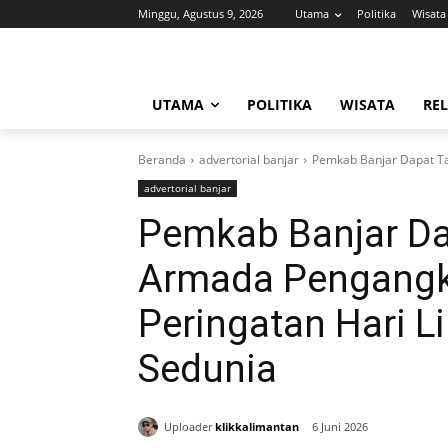
Minggu, Agustus 9, 2026
Utama
Politika
Wisata
UTAMA
POLITIKA
WISATA
REL
Beranda
advertorial banjar
Pemkab Banjar Dapat Ta
advertorial banjar
Pemkab Banjar D
Armada Pengangk
Peringatan Hari 
Sedunia
Uploader
klikkalimantan
6 Juni 2026