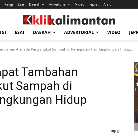
Religi
Esai
Daerah
Advertorial
Video
Jepret
Arsip
IGI
ESAI
DAERAH
ADVERTORIAL
VIDEO
JEP
mbahan Armada Pengangkut Sampah di Peringatan Hari Lingkungan Hidup...
apat Tambahan
ut Sampah di
Lingkungan Hidup
0