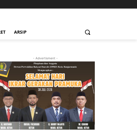
RET
ARSIP
- Advertisment -