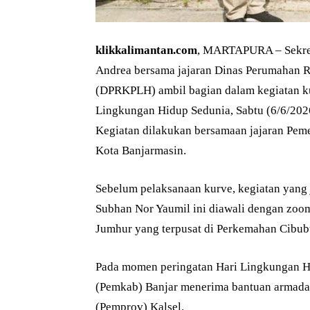
klikkalimantan.com
, MARTAPURA – Sekret
Andrea bersama jajaran Dinas Perumahan
(DPRKPLH) ambil bagian dalam kegiatan kur
Lingkungan Hidup Sedunia, Sabtu (6/6/202
Kegiatan dilakukan bersamaan jajaran Peme
Kota Banjarmasin.
Sebelum pelaksanaan kurve, kegiatan yang j
Subhan Nor Yaumil ini diawali dengan zo
Jumhur yang terpusat di Perkemahan Cibubu
Pada momen peringatan Hari Lingkungan Hi
(Pemkab) Banjar menerima bantuan armada 
(Pemprov) Kalsel.