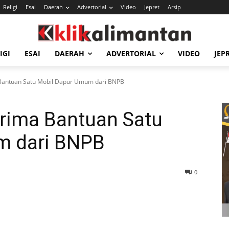
Religi
Esai
Daerah
Advertorial
Video
Jepret
Arsip
IGI
ESAI
DAERAH
ADVERTORIAL
VIDEO
JEP
Bantuan Satu Mobil Dapur Umum dari BNPB
rima Bantuan Satu
m dari BNPB
0