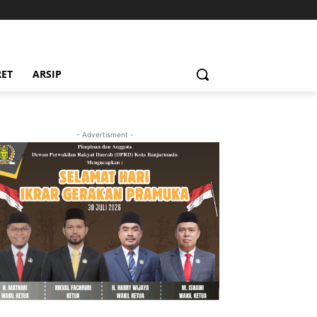
RET
ARSIP
- Advertisment -