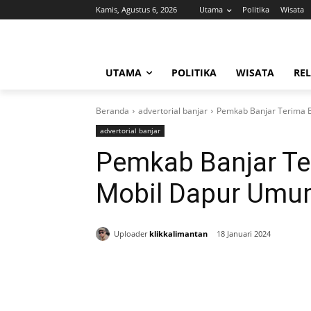
Kamis, Agustus 6, 2026
Utama
Politika
Wisata
UTAMA
POLITIKA
WISATA
REL
Beranda
advertorial banjar
Pemkab Banjar Terima 
advertorial banjar
Pemkab Banjar Te
Mobil Dapur Umu
Uploader
klikkalimantan
18 Januari 2024
Bagikan