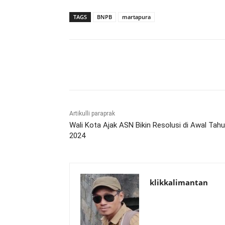
TAGS
BNPB
martapura
Bagikan
Artikulli paraprak
Wali Kota Ajak ASN Bikin Resolusi di Awal Tah
2024
klikkalimantan