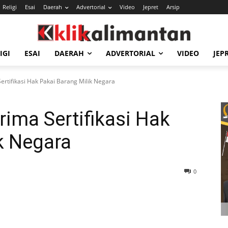
Religi
Esai
Daerah
Advertorial
Video
Jepret
Arsip
IGI
ESAI
DAERAH
ADVERTORIAL
VIDEO
JEP
rtifikasi Hak Pakai Barang Milik Negara
ima Sertifikasi Hak
k Negara
0