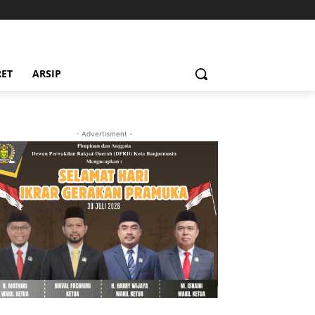
RET
ARSIP
- Advertisment -