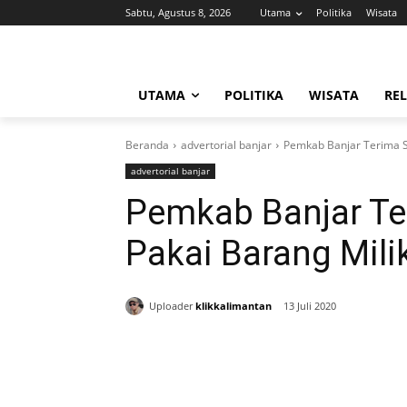
Sabtu, Agustus 8, 2026
Utama
Politika
Wisata
UTAMA
POLITIKA
WISATA
REL
Beranda
advertorial banjar
Pemkab Banjar Terima Se
advertorial banjar
Pemkab Banjar Ter
Pakai Barang Mili
Uploader
klikkalimantan
13 Juli 2020
Bagikan