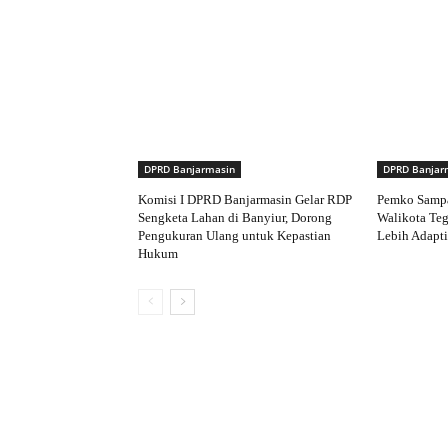
DPRD Banjarmasin
DPRD Banjar
Komisi I DPRD Banjarmasin Gelar RDP
Pemko Samp
Sengketa Lahan di Banyiur, Dorong
Walikota Te
Pengukuran Ulang untuk Kepastian
Lebih Adapti
Hukum