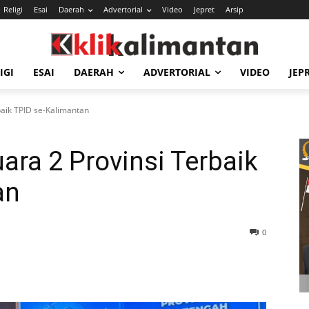
Religi
Esai
Daerah
Advertorial
Video
Jepret
Arsip
IGI
ESAI
DAERAH
ADVERTORIAL
VIDEO
JEP
baik TPID se-Kalimantan
ara 2 Provinsi Terbaik
an
0