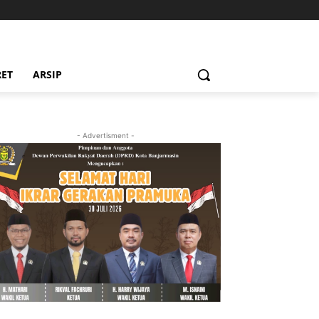
RET
ARSIP
- Advertisment -