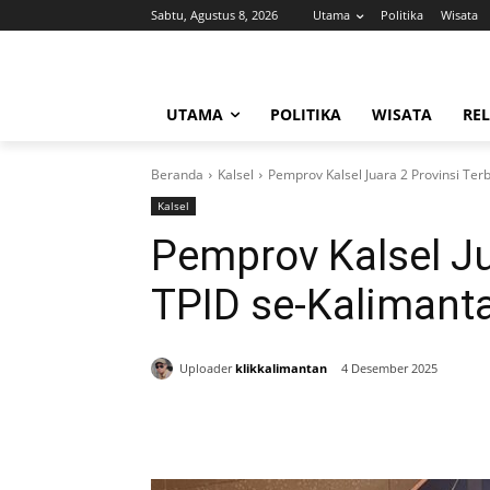
Sabtu, Agustus 8, 2026
Utama
Politika
Wisata
UTAMA
POLITIKA
WISATA
REL
Beranda
Kalsel
Pemprov Kalsel Juara 2 Provinsi Ter
Kalsel
Pemprov Kalsel Ju
TPID se-Kalimant
Uploader
klikkalimantan
4 Desember 2025
Bagikan