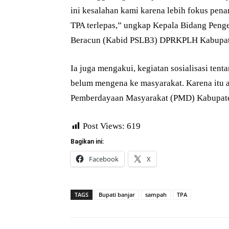
ini kesalahan kami karena lebih fokus pena
TPA terlepas,” ungkap Kepala Bidang Pen
Beracun (Kabid PSLB3) DPRKPLH Kabupate
Ia juga mengakui, kegiatan sosialisasi te
belum mengena ke masyarakat. Karena itu 
Pemberdayaan Masyarakat (PMD) Kabupaten
Post Views:
619
Bagikan ini:
Facebook
X
TAGS
Bupati banjar
sampah
TPA