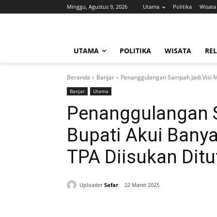
Minggu, Agustus 9, 2026
Utama
Politika
Wisata
UTAMA
POLITIKA
WISATA
REL
Beranda
Banjar
Penanggulangan Sampah Jadi Visi Mi
Banjar
Utama
Penanggulangan S
Bupati Akui Bany
TPA Diisukan Ditu
Uploader
Safar
22 Maret 2025
Bagikan