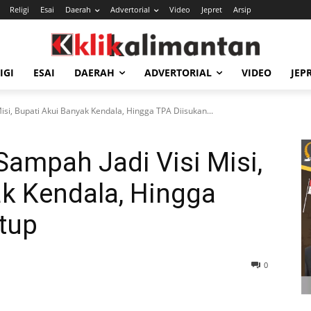
Religi
Esai
Daerah
Advertorial
Video
Jepret
Arsip
IGI
ESAI
DAERAH
ADVERTORIAL
VIDEO
JEP
si, Bupati Akui Banyak Kendala, Hingga TPA Diisukan...
ampah Jadi Visi Misi,
ak Kendala, Hingga
tup
0