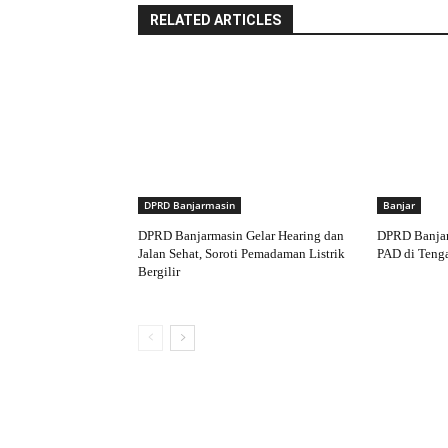
RELATED ARTICLES
DPRD Banjarmasin
Banjar
DPRD Banjarmasin Gelar Hearing dan
DPRD Banjar
Jalan Sehat, Soroti Pemadaman Listrik
PAD di Teng
Bergilir