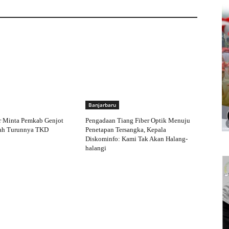
Banjarbaru
 Minta Pemkab Genjot
Pengadaan Tiang Fiber Optik Menuju
ah Turunnya TKD
Penetapan Tersangka, Kepala
Diskominfo: Kami Tak Akan Halang-
halangi