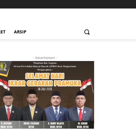
RET
ARSIP
- Advertisment -