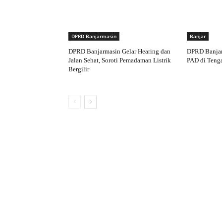
DPRD Banjarmasin
Banjar
DPRD Banjarmasin Gelar Hearing dan
DPRD Banjar
Jalan Sehat, Soroti Pemadaman Listrik
PAD di Teng
Bergilir