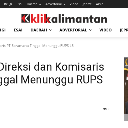
Religi
Esai
Daerah
Advertorial
Video
Jepret
Arsip
IGI
ESAI
DAERAH
ADVERTORIAL
VIDEO
JEP
saris PT Baramarta Tinggal Menunggu RUPS LB
Direksi dan Komisaris
nggal Menunggu RUPS
0