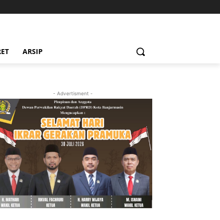
RET
ARSIP
- Advertisment -