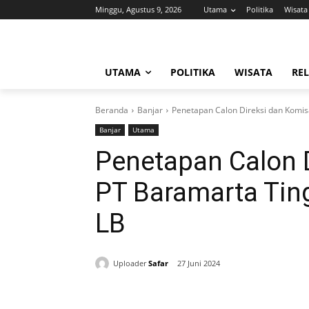
Minggu, Agustus 9, 2026
Utama
Politika
Wisata
UTAMA
POLITIKA
WISATA
REL
Beranda
Banjar
Penetapan Calon Direksi dan Komi
Banjar
Utama
Penetapan Calon 
PT Baramarta Ti
LB
Uploader
Safar
27 Juni 2024
Bagikan