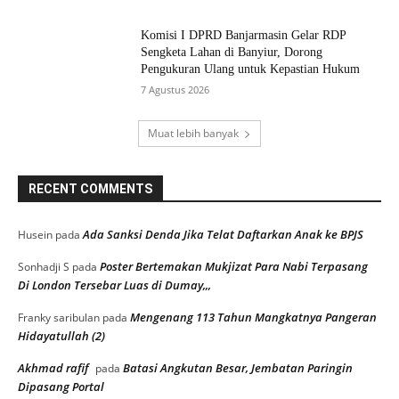
Komisi I DPRD Banjarmasin Gelar RDP
Sengketa Lahan di Banyiur, Dorong
Pengukuran Ulang untuk Kepastian Hukum
7 Agustus 2026
Muat lebih banyak
RECENT COMMENTS
Ada Sanksi Denda Jika Telat Daftarkan Anak ke BPJS
Husein
pada
Poster Bertemakan Mukjizat Para Nabi Terpasang
Sonhadji S
pada
Di London Tersebar Luas di Dumay,,,
Mengenang 113 Tahun Mangkatnya Pangeran
Franky saribulan
pada
Hidayatullah (2)
Akhmad rafif
Batasi Angkutan Besar, Jembatan Paringin
pada
Dipasang Portal