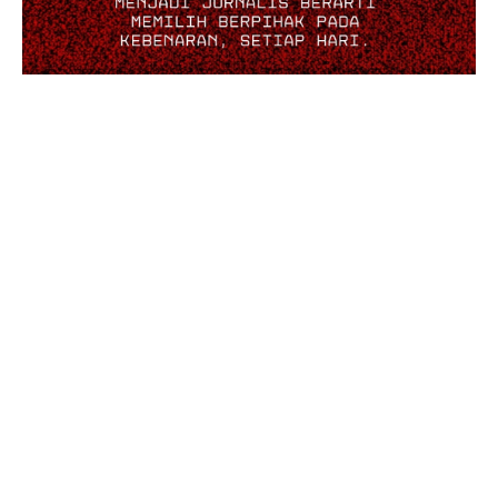
MOST POPULAR
Komisi I DPRD Banjarmasin Gelar RDP
Sengketa Lahan di Banyiur, Dorong
Pengukuran Ulang untuk Kepastian Hukum
7 Agustus 2026
Pemko Sampaikan KUA-PPAS 2026, Walikota
Tegaskan Anggaran Harus Lebih Adaptif dan
Tepat Sasaran