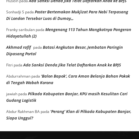
Ada Sanksi Denda Jika Telat Daftarkan Anak ke BPJS
Husein
pada
Poster Bertemakan Mukjizat Para Nabi Terpasang
Sonhadji S
pada
Di London Tersebar Luas di Dumay,,,
Mengenang 113 Tahun Mangkatnya Pangeran
Franky saribulan
pada
Hidayatullah (2)
Akhmad rafif
Batasi Angkutan Besar, Jembatan Paringin
pada
Dipasang Portal
Ada Sanksi Denda Jika Telat Daftarkan Anak ke BPJS
Fitri
pada
‘Balon Bapok’, Cara Aman Belanja Bahan Pokok
Abdurrahman
pada
di Tengah Wabah Korona
Pilkada Kabupaten Banjar, KPU masih Kesulitan Cari
jawiah
pada
Gudang Logistik
‘Perang’ Klan di Pilkada Kabupaten Banjar,
Abdur Rakhman BA
pada
Siapa Unggul?