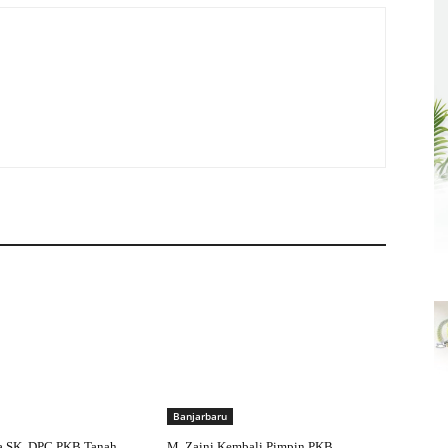
Banjarbaru
a SK, DPC PKB Tanah
M. Zaini Kembali Pimpin PKB