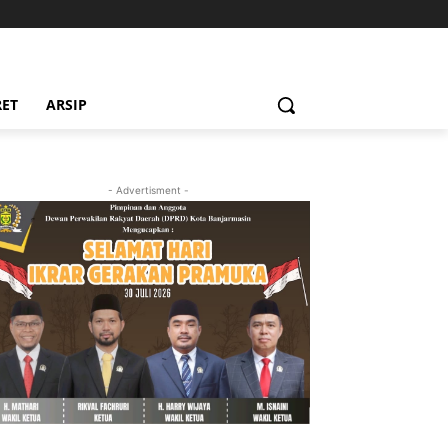
RET
ARSIP
- Advertisment -