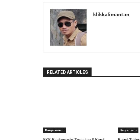
klikkalimantan
RELATED ARTICLES
Banjarmasin
Banjarbaru
PKB Banjarmasin Targetkan 8 Kursi
Resmi Terim