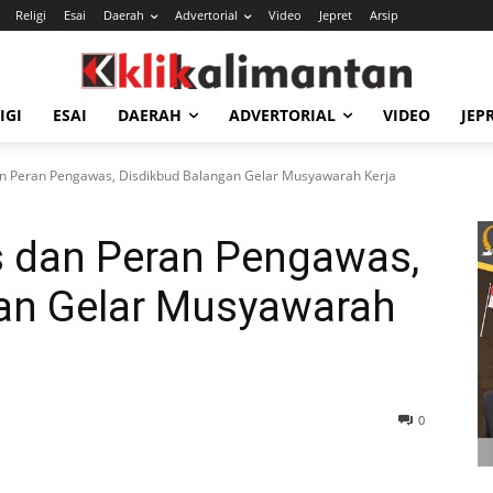
Religi
Esai
Daerah
Advertorial
Video
Jepret
Arsip
IGI
ESAI
DAERAH
ADVERTORIAL
VIDEO
JEP
an Peran Pengawas, Disdikbud Balangan Gelar Musyawarah Kerja
s dan Peran Pengawas,
an Gelar Musyawarah
0