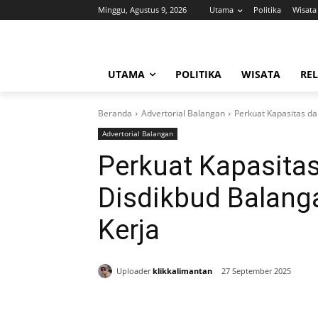
Minggu, Agustus 9, 2026
Utama
Politika
Wisata
UTAMA
POLITIKA
WISATA
REL
Beranda
Advertorial Balangan
Perkuat Kapasitas d
Advertorial Balangan
Perkuat Kapasita
Disdikbud Balang
Kerja
Uploader
klikkalimantan
27 September 2025
Bagikan