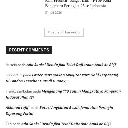
Raih Predikat ‘Sangat Baik’, PTSP Kota
Banjarbaru Peringkat 25 se-Indonesia
31 Juli 2026
Muat lebih banyak
RECENT COMMENTS
Ada Sanksi Denda Jika Telat Daftarkan Anak ke BPJS
Husein
pada
Poster Bertemakan Mukjizat Para Nabi Terpasang
Sonhadji S
pada
Di London Tersebar Luas di Dumay,,,
Mengenang 113 Tahun Mangkatnya Pangeran
Franky saribulan
pada
Hidayatullah (2)
Akhmad rafif
Batasi Angkutan Besar, Jembatan Paringin
pada
Dipasang Portal
Ada Sanksi Denda Jika Telat Daftarkan Anak ke BPJS
Fitri
pada