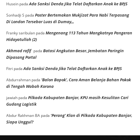
Ada Sanksi Denda Jika Telat Daftarkan Anak ke BPJS
Husein
pada
Poster Bertemakan Mukjizat Para Nabi Terpasang
Sonhadji S
pada
Di London Tersebar Luas di Dumay,,,
Mengenang 113 Tahun Mangkatnya Pangeran
Franky saribulan
pada
Hidayatullah (2)
Akhmad rafif
Batasi Angkutan Besar, Jembatan Paringin
pada
Dipasang Portal
Ada Sanksi Denda Jika Telat Daftarkan Anak ke BPJS
Fitri
pada
‘Balon Bapok’, Cara Aman Belanja Bahan Pokok
Abdurrahman
pada
di Tengah Wabah Korona
Pilkada Kabupaten Banjar, KPU masih Kesulitan Cari
jawiah
pada
Gudang Logistik
‘Perang’ Klan di Pilkada Kabupaten Banjar,
Abdur Rakhman BA
pada
Siapa Unggul?