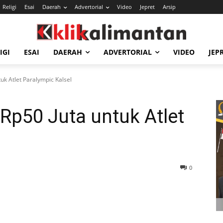
Religi
Esai
Daerah
Advertorial
Video
Jepret
Arsip
IGI
ESAI
DAERAH
ADVERTORIAL
VIDEO
JEP
uk Atlet Paralympic Kalsel
Rp50 Juta untuk Atlet
0