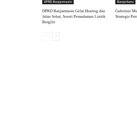
DPRD Banjarmasin
Banjarbaru
DPRD Banjarmasin Gelar Hearing dan
Gubernur Mu
Jalan Sehat, Soroti Pemadaman Listrik
Strategis Pe
Bergilir