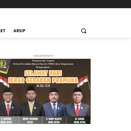
RET
ARSIP
- Advertisment -