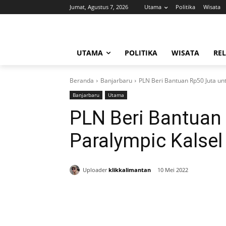
Jumat, Agustus 7, 2026
Utama
Politika
Wisata
UTAMA
POLITIKA
WISATA
REL
Beranda
Banjarbaru
PLN Beri Bantuan Rp50 Juta unt
Banjarbaru
Utama
PLN Beri Bantuan 
Paralympic Kalsel
Uploader
klikkalimantan
10 Mei 2022
Bagikan