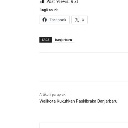
Post Views:
951
Bagikan ini:
Facebook
X
TAGS
banjarbaru
Bagikan
Artikulli paraprak
Walikota Kukuhkan Paskibraka Banjarbaru