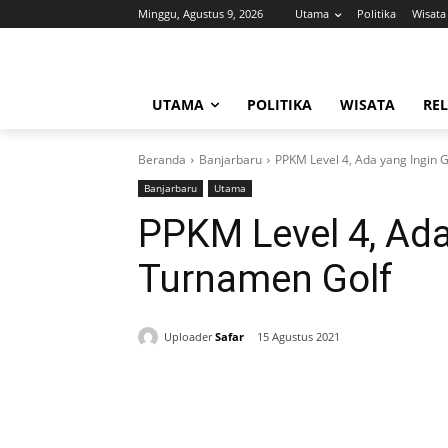
Minggu, Agustus 9, 2026
Utama
Politika
Wisata
UTAMA
POLITIKA
WISATA
REL
Beranda
Banjarbaru
PPKM Level 4, Ada yang Ingin 
Banjarbaru
Utama
PPKM Level 4, Ada
Turnamen Golf
Uploader
Safar
15 Agustus 2021
Bagikan