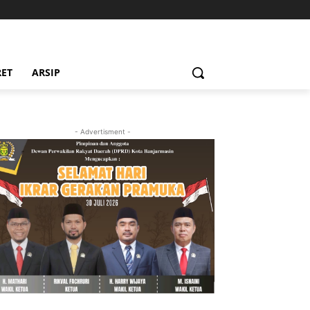
RET
ARSIP
- Advertisment -