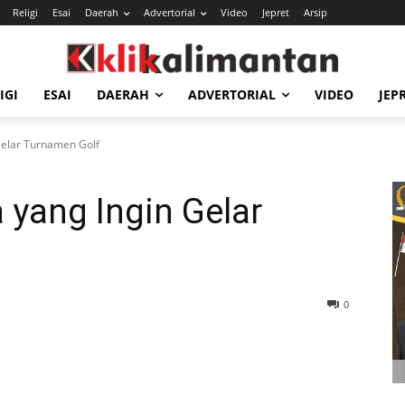
Religi
Esai
Daerah
Advertorial
Video
Jepret
Arsip
IGI
ESAI
DAERAH
ADVERTORIAL
VIDEO
JEP
Gelar Turnamen Golf
 yang Ingin Gelar
0