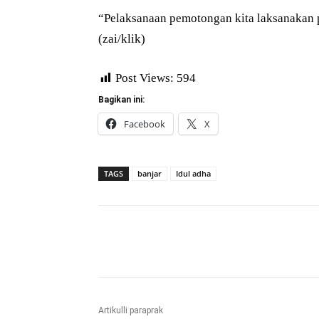
“Pelaksanaan pemotongan kita laksanakan p
(zai/klik)
Post Views:
594
Bagikan ini:
Facebook
X
TAGS
banjar
Idul adha
Bagikan
Artikulli paraprak