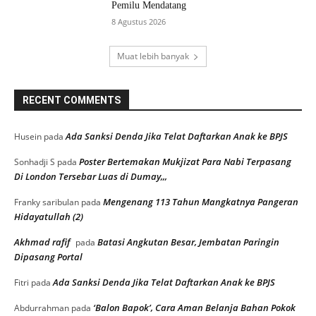
Pemilu Mendatang
8 Agustus 2026
Muat lebih banyak
RECENT COMMENTS
Ada Sanksi Denda Jika Telat Daftarkan Anak ke BPJS
Husein
pada
Poster Bertemakan Mukjizat Para Nabi Terpasang
Sonhadji S
pada
Di London Tersebar Luas di Dumay,,,
Mengenang 113 Tahun Mangkatnya Pangeran
Franky saribulan
pada
Hidayatullah (2)
Akhmad rafif
Batasi Angkutan Besar, Jembatan Paringin
pada
Dipasang Portal
Ada Sanksi Denda Jika Telat Daftarkan Anak ke BPJS
Fitri
pada
‘Balon Bapok’, Cara Aman Belanja Bahan Pokok
Abdurrahman
pada