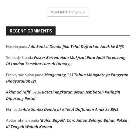
Muat lebih banyak
RECENT COMMENTS
Ada Sanksi Denda Jika Telat Daftarkan Anak ke BPJS
Husein
pada
Poster Bertemakan Mukjizat Para Nabi Terpasang
Sonhadji S
pada
Di London Tersebar Luas di Dumay,,,
Mengenang 113 Tahun Mangkatnya Pangeran
Franky saribulan
pada
Hidayatullah (2)
Akhmad rafif
Batasi Angkutan Besar, Jembatan Paringin
pada
Dipasang Portal
Ada Sanksi Denda Jika Telat Daftarkan Anak ke BPJS
Fitri
pada
‘Balon Bapok’, Cara Aman Belanja Bahan Pokok
Abdurrahman
pada
di Tengah Wabah Korona