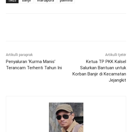
TAGS
banjir
martapura
palmina
Artikulli paraprak
Artikulli tjetër
Penyaluran ‘Kurma Manis’
Ketua TP PKK Kalsel
Terancam Terhenti Tahun Ini
Salurkan Bantuan untuk
Korban Banjir di Kecamatan
Jejangkit