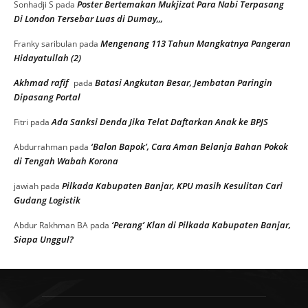
Poster Bertemakan Mukjizat Para Nabi Terpasang
Sonhadji S
pada
Di London Tersebar Luas di Dumay,,,
Mengenang 113 Tahun Mangkatnya Pangeran
Franky saribulan
pada
Hidayatullah (2)
Akhmad rafif
Batasi Angkutan Besar, Jembatan Paringin
pada
Dipasang Portal
Ada Sanksi Denda Jika Telat Daftarkan Anak ke BPJS
Fitri
pada
‘Balon Bapok’, Cara Aman Belanja Bahan Pokok
Abdurrahman
pada
di Tengah Wabah Korona
Pilkada Kabupaten Banjar, KPU masih Kesulitan Cari
jawiah
pada
Gudang Logistik
‘Perang’ Klan di Pilkada Kabupaten Banjar,
Abdur Rakhman BA
pada
Siapa Unggul?