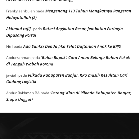
Mengenang 113 Tahun Mangkatnya Pangeran
Franky saribulan
pada
Hidayatullah (2)
Akhmad rafif
Batasi Angkutan Besar, Jembatan Paringin
pada
Dipasang Portal
Ada Sanksi Denda Jika Telat Daftarkan Anak ke BPJS
Fitri
pada
‘Balon Bapok’, Cara Aman Belanja Bahan Pokok
Abdurrahman
pada
di Tengah Wabah Korona
Pilkada Kabupaten Banjar, KPU masih Kesulitan Cari
jawiah
pada
Gudang Logistik
‘Perang’ Klan di Pilkada Kabupaten Banjar,
Abdur Rakhman BA
pada
Siapa Unggul?