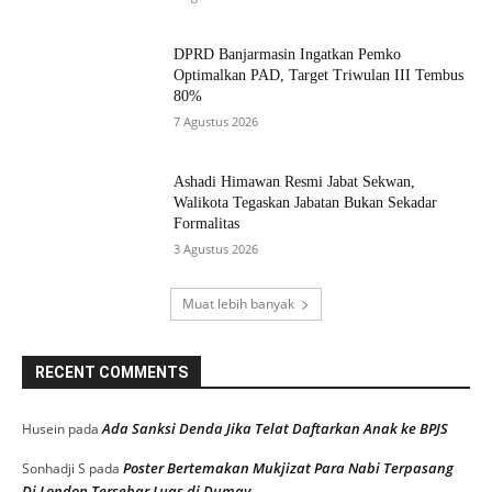
DPRD Banjarmasin Ingatkan Pemko
Optimalkan PAD, Target Triwulan III Tembus
80%
7 Agustus 2026
Ashadi Himawan Resmi Jabat Sekwan,
Walikota Tegaskan Jabatan Bukan Sekadar
Formalitas
3 Agustus 2026
Muat lebih banyak
RECENT COMMENTS
Ada Sanksi Denda Jika Telat Daftarkan Anak ke BPJS
Husein
pada
Poster Bertemakan Mukjizat Para Nabi Terpasang
Sonhadji S
pada
Di London Tersebar Luas di Dumay,,,