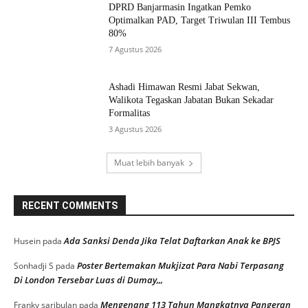
DPRD Banjarmasin Ingatkan Pemko
Optimalkan PAD, Target Triwulan III Tembus
80%
7 Agustus 2026
Ashadi Himawan Resmi Jabat Sekwan,
Walikota Tegaskan Jabatan Bukan Sekadar
Formalitas
3 Agustus 2026
Muat lebih banyak
RECENT COMMENTS
Ada Sanksi Denda Jika Telat Daftarkan Anak ke BPJS
Husein
pada
Poster Bertemakan Mukjizat Para Nabi Terpasang
Sonhadji S
pada
Di London Tersebar Luas di Dumay,,,
Mengenang 113 Tahun Mangkatnya Pangeran
Franky saribulan
pada