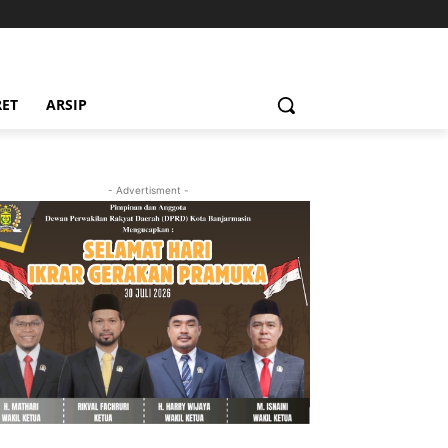
RET
ARSIP
- Advertisment -