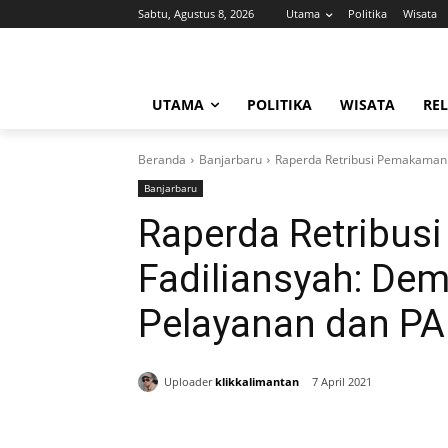
Sabtu, Agustus 8, 2026
Utama
Politika
Wisata
UTAMA
POLITIKA
WISATA
REL
Beranda
Banjarbaru
Raperda Retribusi Pemakaman 
Banjarbaru
Raperda Retribus
Fadiliansyah: De
Pelayanan dan P
Uploader
klikkalimantan
7 April 2021
Bagikan