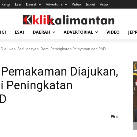
Religi
Esai
Daerah
Advertorial
Video
Jepret
Arsip
IGI
ESAI
DAERAH
ADVERTORIAL
VIDEO
JEP
Diajukan, Fadiliansyah: Demi Peningkatan Pelayanan dan PAD
i Pemakaman Diajukan,
mi Peningkatan
AD
0