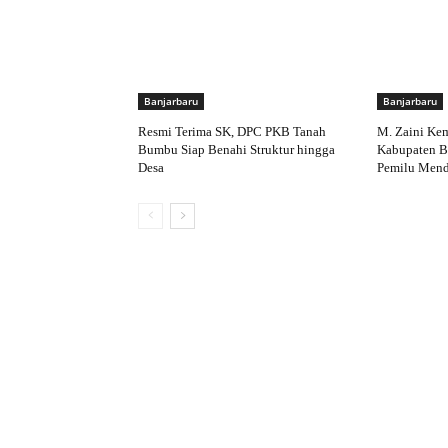
Banjarbaru
Banjarbaru
Resmi Terima SK, DPC PKB Tanah
M. Zaini Ke
Bumbu Siap Benahi Struktur hingga
Kabupaten Ba
Desa
Pemilu Mend