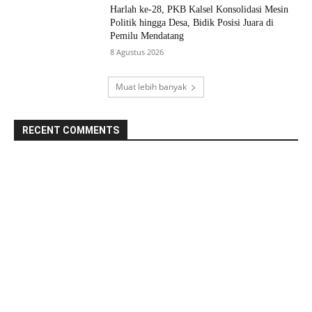
Harlah ke-28, PKB Kalsel Konsolidasi Mesin
Politik hingga Desa, Bidik Posisi Juara di
Pemilu Mendatang
8 Agustus 2026
Muat lebih banyak
RECENT COMMENTS
Ada Sanksi Denda Jika Telat Daftarkan Anak ke BPJS
Husein
pada
Poster Bertemakan Mukjizat Para Nabi Terpasang
Sonhadji S
pada
Di London Tersebar Luas di Dumay,,,
Mengenang 113 Tahun Mangkatnya Pangeran
Franky saribulan
pada
Hidayatullah (2)
Akhmad rafif
Batasi Angkutan Besar, Jembatan Paringin
pada
Dipasang Portal
Ada Sanksi Denda Jika Telat Daftarkan Anak ke BPJS
Fitri
pada