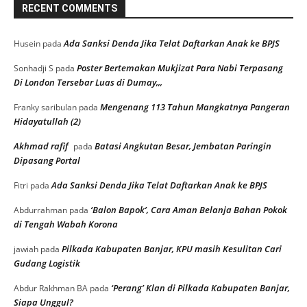
RECENT COMMENTS
Ada Sanksi Denda Jika Telat Daftarkan Anak ke BPJS
Husein
pada
Poster Bertemakan Mukjizat Para Nabi Terpasang
Sonhadji S
pada
Di London Tersebar Luas di Dumay,,,
Mengenang 113 Tahun Mangkatnya Pangeran
Franky saribulan
pada
Hidayatullah (2)
Akhmad rafif
Batasi Angkutan Besar, Jembatan Paringin
pada
Dipasang Portal
Ada Sanksi Denda Jika Telat Daftarkan Anak ke BPJS
Fitri
pada
‘Balon Bapok’, Cara Aman Belanja Bahan Pokok
Abdurrahman
pada
di Tengah Wabah Korona
Pilkada Kabupaten Banjar, KPU masih Kesulitan Cari
jawiah
pada
Gudang Logistik
‘Perang’ Klan di Pilkada Kabupaten Banjar,
Abdur Rakhman BA
pada
Siapa Unggul?