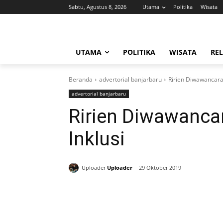
Sabtu, Agustus 8, 2026
Utama
Politika
Wisata
UTAMA
POLITIKA
WISATA
REL
Beranda
advertorial banjarbaru
Ririen Diwawancara
advertorial banjarbaru
Ririen Diwawanca
Inklusi
Uploader
Uploader
29 Oktober 2019
Bagikan