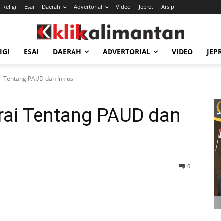
Religi
Esai
Daerah
Advertorial
Video
Jepret
Arsip
IGI
ESAI
DAERAH
ADVERTORIAL
VIDEO
JEP
i Tentang PAUD dan Inklusi
rai Tentang PAUD dan
0