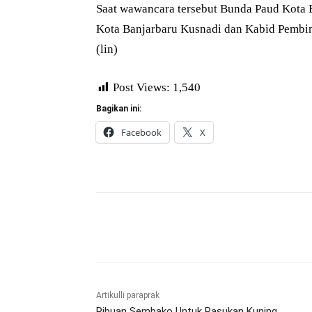
Saat wawancara tersebut Bunda Paud Kota B
Kota Banjarbaru Kusnadi dan Kabid Pembin
(lin)
Post Views:
1,540
Bagikan ini:
Facebook
X
Bagikan
Artikulli paraprak
Ribuan Sembako Untuk Pasukan Kuning