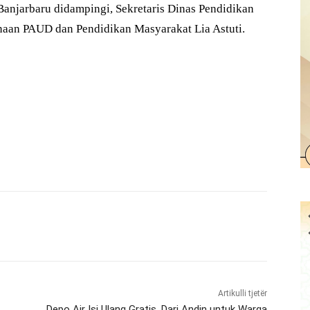
anjarbaru didampingi, Sekretaris Dinas Pendidikan
aan PAUD dan Pendidikan Masyarakat Lia Astuti.
Artikulli tjetër
Depo Air Isi Ulang Gratis, Dari Andin untuk Warga