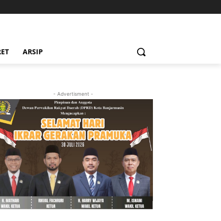
RET
ARSIP
- Advertisment -