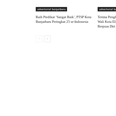
advertorial banjarbaru
advertorial b
Raih Predikat ‘Sangat Baik’, PTSP Kota
Terima Peng
Banjarbaru Peringkat 25 se-Indonesia
Wali Kota E
Berpuas Diri