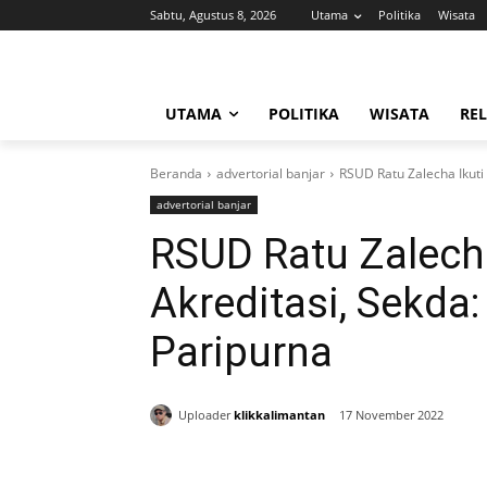
Sabtu, Agustus 8, 2026
Utama
Politika
Wisata
UTAMA
POLITIKA
WISATA
REL
Beranda
advertorial banjar
RSUD Ratu Zalecha Ikuti 
advertorial banjar
RSUD Ratu Zalecha
Akreditasi, Sekda:
Paripurna
Uploader
klikkalimantan
17 November 2022
Bagikan