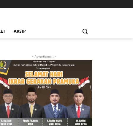
RET
ARSIP
- Advertisment -