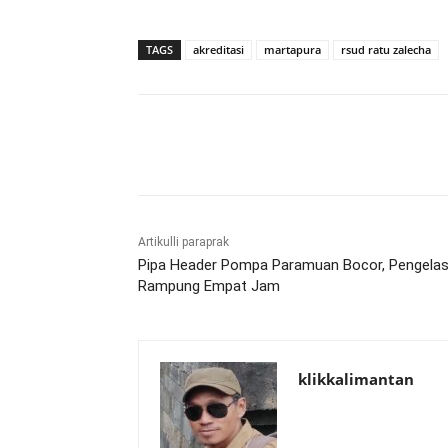
TAGS
akreditasi
martapura
rsud ratu zalecha
Bagikan
Artikulli paraprak
Pipa Header Pompa Paramuan Bocor, Pengela
Rampung Empat Jam
klikkalimantan