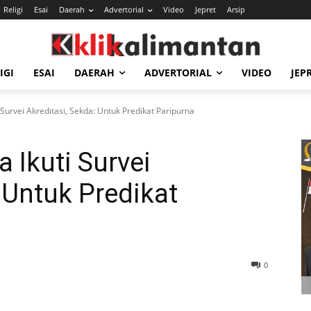
Religi
Esai
Daerah
Advertorial
Video
Jepret
Arsip
IGI
ESAI
DAERAH
ADVERTORIAL
VIDEO
JEP
Survei Akreditasi, Sekda: Untuk Predikat Paripurna
 Ikuti Survei
 Untuk Predikat
0