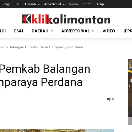
Religi
Esai
Daerah
Advertorial
Video
Jepret
Arsip
IGI
ESAI
DAERAH
ADVERTORIAL
VIDEO
JEP
mkab Balangan Dimulai, Desa Hamparaya Perdana
 Pemkab Balangan
mparaya Perdana
0