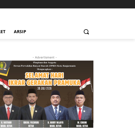
RET
ARSIP
- Advertisment -