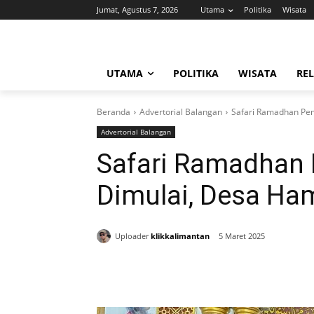
Jumat, Agustus 7, 2026
Utama
Politika
Wisata
UTAMA
POLITIKA
WISATA
REL
Beranda
Advertorial Balangan
Safari Ramadhan Pe
Advertorial Balangan
Safari Ramadhan
Dimulai, Desa Ha
Uploader
klikkalimantan
5 Maret 2025
Bagikan