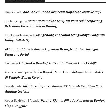
Ada Sanksi Denda Jika Telat Daftarkan Anak ke BPJS
Husein
pada
Poster Bertemakan Mukjizat Para Nabi Terpasang
Sonhadji S
pada
Di London Tersebar Luas di Dumay,,,
Mengenang 113 Tahun Mangkatnya Pangeran
Franky saribulan
pada
Hidayatullah (2)
Akhmad rafif
Batasi Angkutan Besar, Jembatan Paringin
pada
Dipasang Portal
Ada Sanksi Denda Jika Telat Daftarkan Anak ke BPJS
Fitri
pada
‘Balon Bapok’, Cara Aman Belanja Bahan Pokok
Abdurrahman
pada
di Tengah Wabah Korona
Pilkada Kabupaten Banjar, KPU masih Kesulitan Cari
jawiah
pada
Gudang Logistik
‘Perang’ Klan di Pilkada Kabupaten Banjar,
Abdur Rakhman BA
pada
Siapa Unggul?