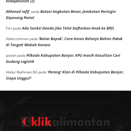
Hidayatullah (2)
Akhmad rafif
Batasi Angkutan Besar, Jembatan Paringin
pada
Dipasang Portal
Ada Sanksi Denda Jika Telat Daftarkan Anak ke BPJS
Fitri
pada
‘Balon Bapok’, Cara Aman Belanja Bahan Pokok
Abdurrahman
pada
di Tengah Wabah Korona
Pilkada Kabupaten Banjar, KPU masih Kesulitan Cari
jawiah
pada
Gudang Logistik
‘Perang’ Klan di Pilkada Kabupaten Banjar,
Abdur Rakhman BA
pada
Siapa Unggul?