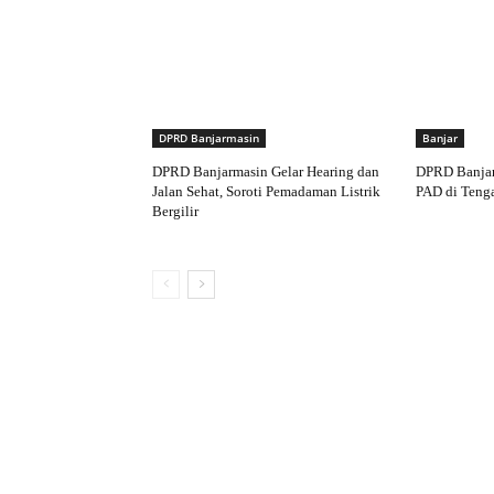
DPRD Banjarmasin
Banjar
DPRD Banjarmasin Gelar Hearing dan
DPRD Banjar
Jalan Sehat, Soroti Pemadaman Listrik
PAD di Teng
Bergilir