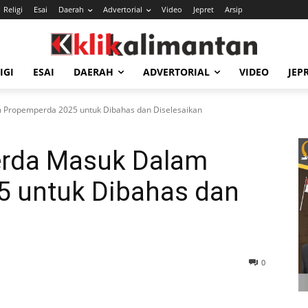
Religi
Esai
Daerah
Advertorial
Video
Jepret
Arsip
IGI
ESAI
DAERAH
ADVERTORIAL
VIDEO
JEP
 Propemperda 2025 untuk Dibahas dan Diselesaikan
erda Masuk Dalam
 untuk Dibahas dan
0