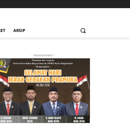
RET
ARSIP
- Advertisment -