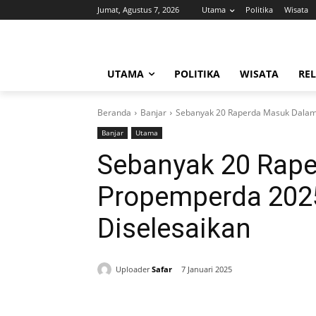
Jumat, Agustus 7, 2026
Utama
Politika
Wisata
UTAMA
POLITIKA
WISATA
REL
Beranda
Banjar
Sebanyak 20 Raperda Masuk Dalam
Banjar
Utama
Sebanyak 20 Rap
Propemperda 2025
Diselesaikan
Uploader
Safar
7 Januari 2025
Bagikan