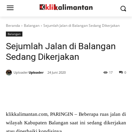
Beranda
Balangan
Sejumlah Jalan di Balangan Sedang Dikerjakan
Balangan
Sejumlah Jalan di Balangan
Sedang Dikerjakan
Uploader
Uploader
24 Juni 2020
17
0
klikkalimantan.com, PARINGIN – Beberapa ruas jalan di
wilayah Kabupaten Balangan saat ini sedang dikerjakan
atau diperbaiki kondisinya.