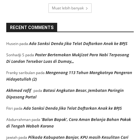
Muat lebih banyak
RECENT COMMENTS
Ada Sanksi Denda Jika Telat Daftarkan Anak ke BPJS
Husein
pada
Poster Bertemakan Mukjizat Para Nabi Terpasang
Sonhadji S
pada
Di London Tersebar Luas di Dumay,,,
Mengenang 113 Tahun Mangkatnya Pangeran
Franky saribulan
pada
Hidayatullah (2)
Akhmad rafif
Batasi Angkutan Besar, Jembatan Paringin
pada
Dipasang Portal
Ada Sanksi Denda Jika Telat Daftarkan Anak ke BPJS
Fitri
pada
‘Balon Bapok’, Cara Aman Belanja Bahan Pokok
Abdurrahman
pada
di Tengah Wabah Korona
Pilkada Kabupaten Banjar, KPU masih Kesulitan Cari
jawiah
pada