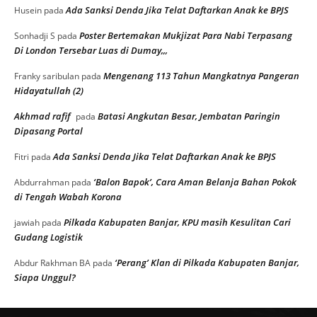
Ada Sanksi Denda Jika Telat Daftarkan Anak ke BPJS
Husein
pada
Poster Bertemakan Mukjizat Para Nabi Terpasang
Sonhadji S
pada
Di London Tersebar Luas di Dumay,,,
Mengenang 113 Tahun Mangkatnya Pangeran
Franky saribulan
pada
Hidayatullah (2)
Akhmad rafif
Batasi Angkutan Besar, Jembatan Paringin
pada
Dipasang Portal
Ada Sanksi Denda Jika Telat Daftarkan Anak ke BPJS
Fitri
pada
‘Balon Bapok’, Cara Aman Belanja Bahan Pokok
Abdurrahman
pada
di Tengah Wabah Korona
Pilkada Kabupaten Banjar, KPU masih Kesulitan Cari
jawiah
pada
Gudang Logistik
‘Perang’ Klan di Pilkada Kabupaten Banjar,
Abdur Rakhman BA
pada
Siapa Unggul?