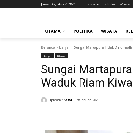
Jumat, Agustus 7, 2026
Utama
Politika
Wisata
UTAMA
POLITIKA
WISATA
REL
Beranda
Banjar
Sungai Martapura Tidak Dinormalis
Banjar
Utama
Sungai Martapura 
Waduk Riam Kiwa 
Uploader
Safar
28 Januari 2025
Bagikan