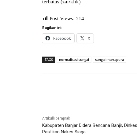
terbatas.(zai/klik)
Post Views:
514
Bagikan ini:
Facebook
X
TAGS
normalisasi sungai
sungai martapura
Bagikan
Artikulli paraprak
Kabupaten Banjar Didera Bencana Banjir, Dinke
Pastikan Nakes Siaga