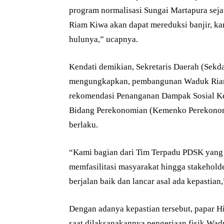
program normalisasi Sungai Martapura sej
Riam Kiwa akan dapat mereduksi banjir, kar
hulunya,” ucapnya.
Kendati demikian, Sekretaris Daerah (Se
mengungkapkan, pembangunan Waduk Riam 
rekomendasi Penanganan Dampak Sosial Ke
Bidang Perekonomian (Kemenko Perekonomia
berlaku.
“Kami bagian dari Tim Terpadu PDSK yang d
memfasilitasi masyarakat hingga stakeholde
berjalan baik dan lancar asal ada kepastian,
Dengan adanya kepastian tersebut, papar H
saat dilaksanakannya pengerjaan fisik Wa