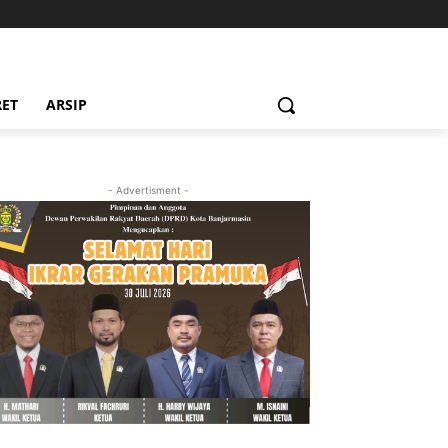
RET
ARSIP
- Advertisment -