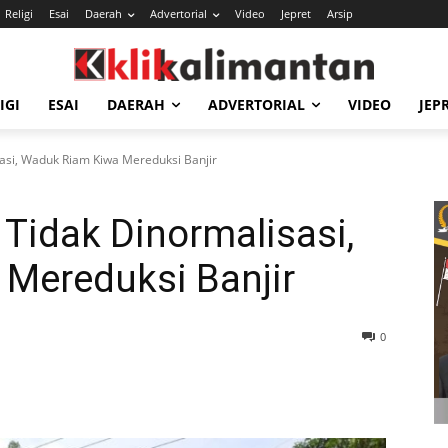
Religi
Esai
Daerah
Advertorial
Video
Jepret
Arsip
IGI
ESAI
DAERAH
ADVERTORIAL
VIDEO
JEP
asi, Waduk Riam Kiwa Mereduksi Banjir
Tidak Dinormalisasi,
Mereduksi Banjir
0