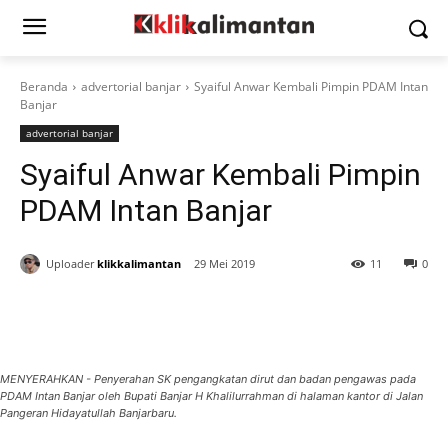
Beranda
advertorial banjar
Syaiful Anwar Kembali Pimpin PDAM Intan
Banjar
advertorial banjar
Syaiful Anwar Kembali Pimpin
PDAM Intan Banjar
Uploader
klikkalimantan
29 Mei 2019
11
0
MENYERAHKAN - Penyerahan SK pengangkatan dirut dan badan pengawas pada
PDAM Intan Banjar oleh Bupati Banjar H Khalilurrahman di halaman kantor di Jalan
Pangeran Hidayatullah Banjarbaru.