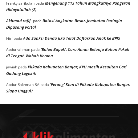
Mengenang 113 Tahun Mangkatnya Pangeran
Franky saribulan
pada
Hidayatullah (2)
Akhmad rafif
Batasi Angkutan Besar, Jembatan Paringin
pada
Dipasang Portal
Ada Sanksi Denda Jika Telat Daftarkan Anak ke BPJS
Fitri
pada
‘Balon Bapok’, Cara Aman Belanja Bahan Pokok
Abdurrahman
pada
di Tengah Wabah Korona
Pilkada Kabupaten Banjar, KPU masih Kesulitan Cari
jawiah
pada
Gudang Logistik
‘Perang’ Klan di Pilkada Kabupaten Banjar,
Abdur Rakhman BA
pada
Siapa Unggul?