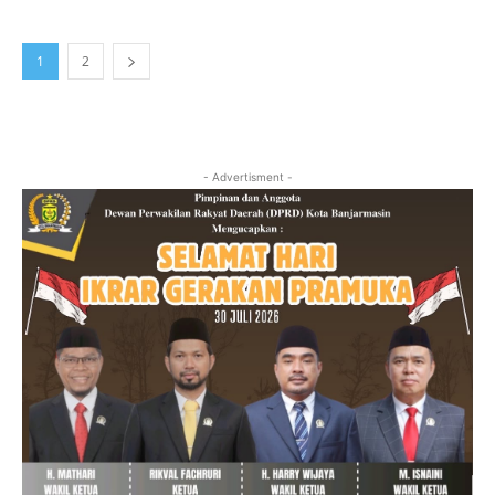
1
2
- Advertisment -