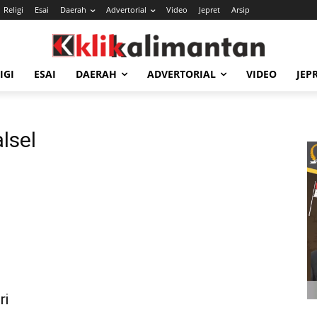
Religi
Esai
Daerah
Advertorial
Video
Jepret
Arsip
IGI
ESAI
DAERAH
ADVERTORIAL
VIDEO
JEP
lsel
ri