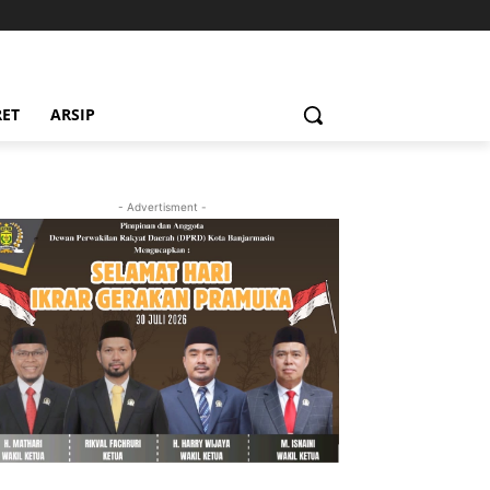
RET
ARSIP
- Advertisment -