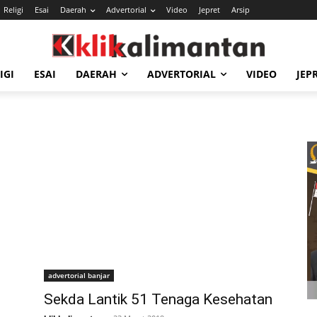
Religi
Esai
Daerah
Advertorial
Video
Jepret
Arsip
IGI
ESAI
DAERAH
ADVERTORIAL
VIDEO
JEP
advertorial banjar
Sekda Lantik 51 Tenaga Kesehatan