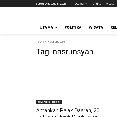
Sabtu, Agustus 8, 2026
Utama
Politika
Wisata
UTAMA
POLITIKA
WISATA
REL
Topik
Nasrunsyah
Tag:
nasrunsyah
advertorial banjar
Amankan Pajak Daerah, 20