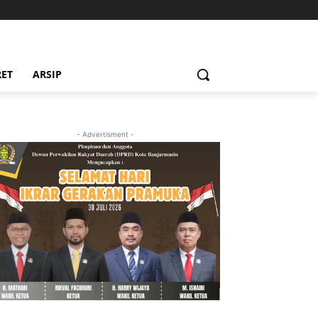
RET
ARSIP
- Advertisment -