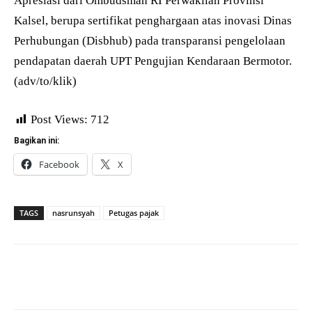
Apresiasi dari Ombudsman RI Perwakilan Provinsi
Kalsel, berupa sertifikat penghargaan atas inovasi Dinas
Perhubungan (Disbhub) pada transparansi pengelolaan
pendapatan daerah UPT Pengujian Kendaraan Bermotor.
(adv/to/klik)
Post Views:
712
Bagikan ini:
Facebook
X
TAGS
nasrunsyah
Petugas pajak