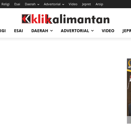
Religi
Esai
Daerah
Advertorial
Video
Jepret
Arsip
IGI
ESAI
DAERAH
ADVERTORIAL
VIDEO
JEP