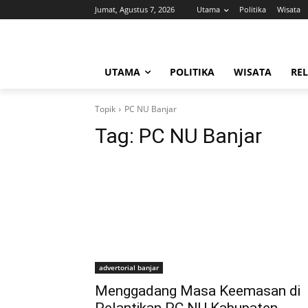
Jumat, Agustus 7, 2026
Utama
Politika
Wisata
UTAMA
POLITIKA
WISATA
REL
Topik
PC NU Banjar
Tag:
PC NU Banjar
advertorial banjar
Menggadang Masa Keemasan di