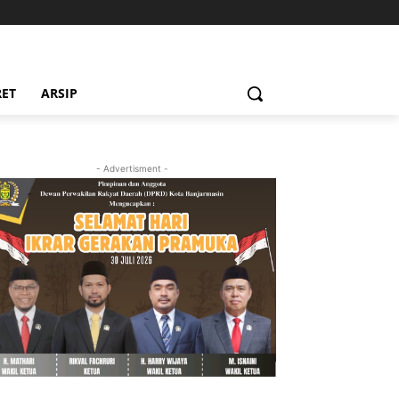
RET
ARSIP
- Advertisment -