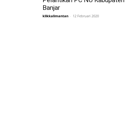
Pelantikan PC NU Kabupaten
Banjar
klikkalimantan
-
12 Februari 2020