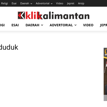
Religi
Esai
Daerah
Advertorial
Video
Jepret
Arsip
IGI
ESAI
DAERAH
ADVERTORIAL
VIDEO
JEP
duduk