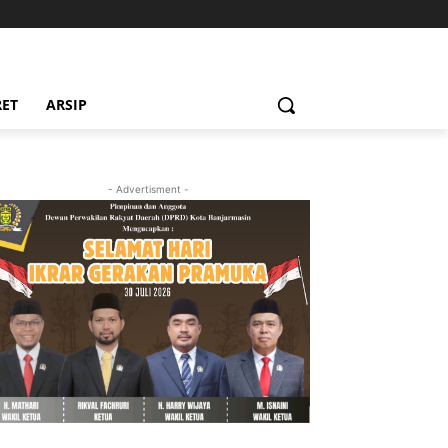
RET
ARSIP
- Advertisment -