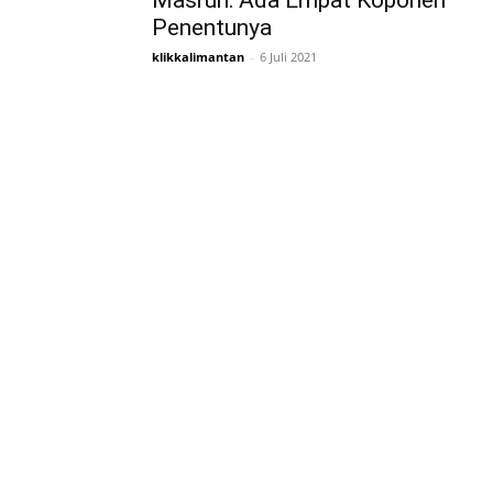
Masruri: Ada Empat Koponen
Penentunya
klikkalimantan
-
6 Juli 2021