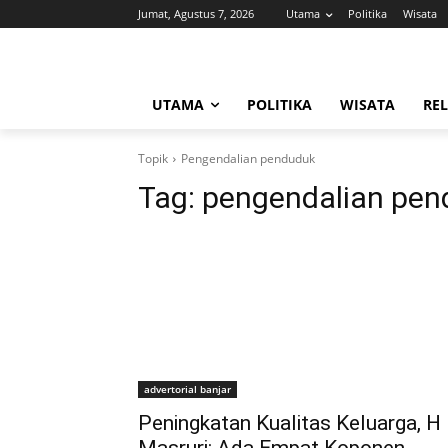
Jumat, Agustus 7, 2026
Utama
Politika
Wisata
UTAMA
POLITIKA
WISATA
REL
Topik
Pengendalian penduduk
Tag:
pengendalian pen
advertorial banjar
Peningkatan Kualitas Keluarga, H