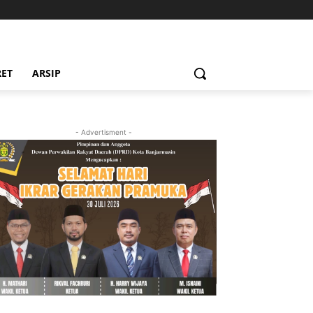
RET
ARSIP
- Advertisment -