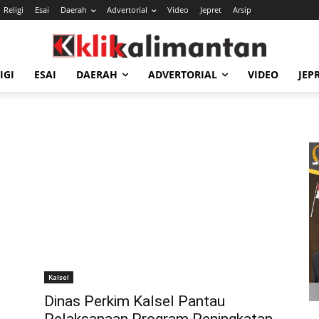
Religi
Esai
Daerah
Advertorial
Video
Jepret
Arsip
IGI
ESAI
DAERAH
ADVERTORIAL
VIDEO
JEP
Kalsel
Dinas Perkim Kalsel Pantau