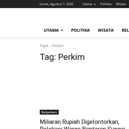
Jumat, Agustus 7, 2026
Utama
Politika
Wisata
UTAMA
POLITIKA
WISATA
REL
Topik
Perkim
Tag:
Perkim
Banjarbaru
Miliaran Rupiah Digelontorkan,