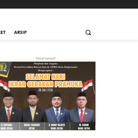
RET
ARSIP
- Advertisment -