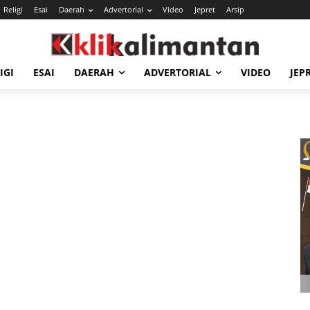
Religi
Esai
Daerah
Advertorial
Video
Jepret
Arsip
IGI
ESAI
DAERAH
ADVERTORIAL
VIDEO
JEP