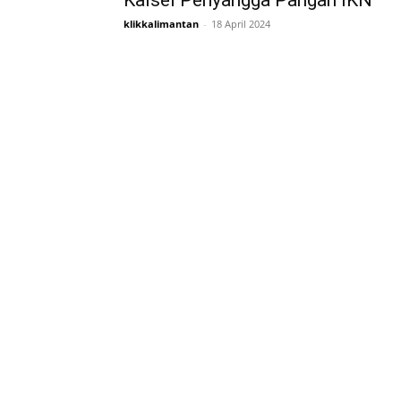
Kalsel Penyangga Pangan IKN
klikkalimantan
-
18 April 2024