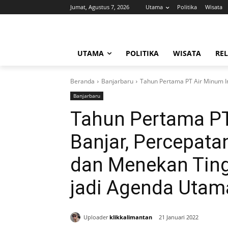
Jumat, Agustus 7, 2026
Utama
Politika
Wisata
UTAMA
POLITIKA
WISATA
REL
Beranda
Banjarbaru
Tahun Pertama PT Air Minum I
Banjarbaru
Tahun Pertama PT
Banjar, Percepat
dan Menekan Ting
jadi Agenda Utam
Uploader
klikkalimantan
21 Januari 2022