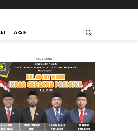
RET
ARSIP
- Advertisment -