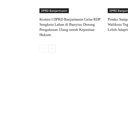
DPRD Banjarmasin
DPRD Banjar
Komisi I DPRD Banjarmasin Gelar RDP
Pemko Samp
Sengketa Lahan di Banyiur, Dorong
Walikota Te
Pengukuran Ulang untuk Kepastian
Lebih Adapti
Hukum