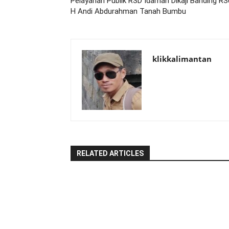
Pelayanan Publik RSD Idaman Dikaji Banding R
H Andi Abdurahman Tanah Bumbu
klikkalimantan
RELATED ARTICLES