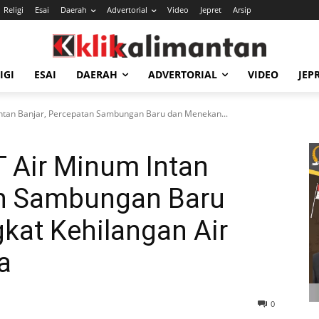
Religi
Esai
Daerah
Advertorial
Video
Jepret
Arsip
IGI
ESAI
DAERAH
ADVERTORIAL
VIDEO
JEP
ntan Banjar, Percepatan Sambungan Baru dan Menekan...
 Air Minum Intan
an Sambungan Baru
kat Kehilangan Air
a
0