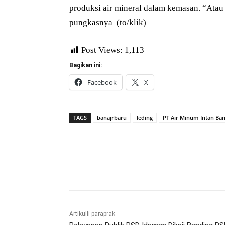
produksi air mineral dalam kemasan. “Atau 
pungkasnya (to/klik)
Post Views:
1,113
Bagikan ini:
Facebook
X
TAGS
banajrbaru
leding
PT Air Minum Intan Ban
Bagikan
Artikulli paraprak